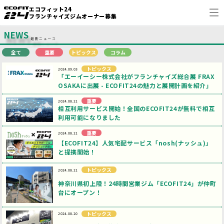
エコフィット24
フランチャイズジムオーナー募集
NEWS
最新ニュース
全て
重要
トピックス
コラム
ECOFIT24 FCの魅力
トピックス
2024.09.03
「エーイーシー株式会社がフランチャイズ総合展 FRAX
オーナーの声
OSAKAに出展 - ECOFIT24の魅力と展開計画を紹介」
重要
2024.08.21
出店事例
相互利用サービス開始！全国のECOFIT24が無料で相互
利用可能になりました
FAQ
重要
2024.08.21
【ECOFIT24】人気宅配サービス「nosh(ナッシュ)」
FC NEWS
と提携開始！
トピックス
2024.08.21
問い合わせ
神奈川県初上陸！24時間営業ジム「ECOFIT24」が仲町
台にオープン！
企業情報
open_in_new
トピックス
2024.08.20
ECOFIT24
open_in_new