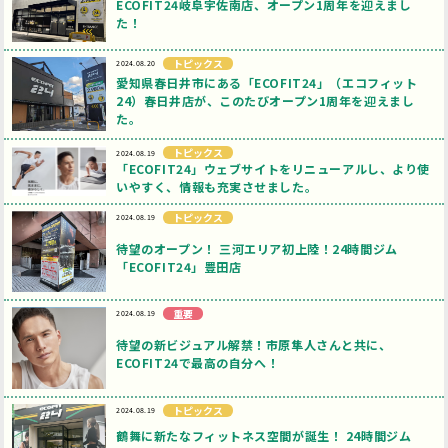
ECOFIT24岐阜宇佐南店、オープン1周年を迎えまし
た！
プライバシーポリシー
open_in_new
トピックス
2024.08.20
愛知県春日井市にある「ECOFIT24」（エコフィット
24）春日井店が、このたびオープン1周年を迎えまし
た。
トピックス
2024.08.19
「ECOFIT24」ウェブサイトをリニューアルし、より使
いやすく、情報も充実させました。
トピックス
2024.08.19
待望のオープン！ 三河エリア初上陸！24時間ジム
「ECOFIT24」豊田店
重要
2024.08.19
待望の新ビジュアル解禁！市原隼人さんと共に、
ECOFIT24で最高の自分へ！
トピックス
2024.08.19
鶴舞に新たなフィットネス空間が誕生！ 24時間ジム