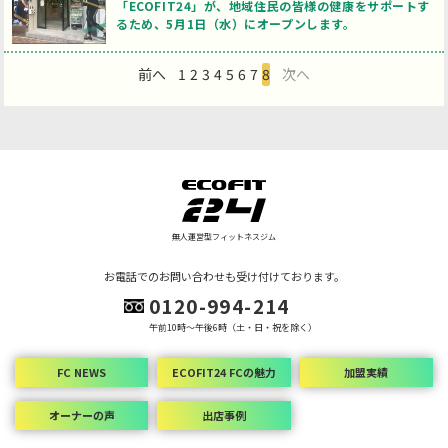
「ECOFIT24」が、地域住民の皆様の健康をサポートす
るため、5月1日（水）にオープンします。
前へ
1
2
3
4
5
6
7
8
次へ
無人運営型フィットネスジム
お電話でのお問い合わせも受け付けております。
0120-994-214
午前10時～午後6時（土・日・祝を除く）
FC NEWS
ECOFIT24 FCの魅力
加盟実績
オーナーの声
出店事例