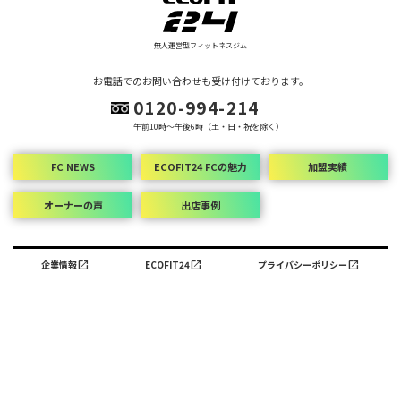
プライバシーポリシー
open_in_new
無人運営型フィットネスジム
お電話でのお問い合わせも受け付けております。
0120-994-214
午前10時～午後6時（土・日・祝を除く）
FC NEWS
ECOFIT24 FCの魅力
加盟実績
オーナーの声
出店事例
open_in_new
open_in_new
open_in_new
企業情報
ECOFIT24
プライバシーポリシー