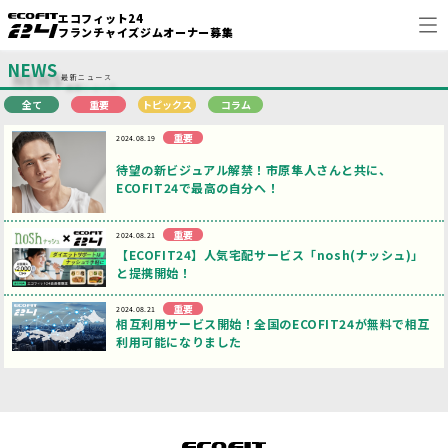
エコフィット24
フランチャイズジムオーナー募集
NEWS
最新ニュース
全て
重要
トピックス
コラム
ECOFIT24 FCの魅力
重要
2024.08.19
オーナーの声
待望の新ビジュアル解禁！市原隼人さんと共に、
ECOFIT24で最高の自分へ！
出店事例
重要
2024.08.21
FAQ
【ECOFIT24】人気宅配サービス「nosh(ナッシュ)」
と提携開始！
FC NEWS
重要
2024.08.21
相互利用サービス開始！全国のECOFIT24が無料で相互
利用可能になりました
問い合わせ
企業情報
open_in_new
ECOFIT24
open_in_new