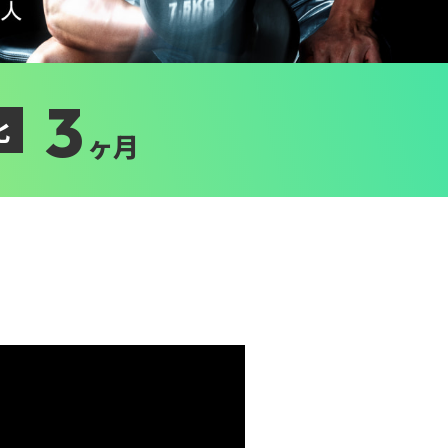
3
化
ヶ月