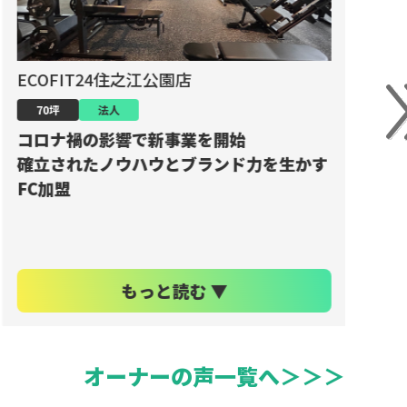
ECOFIT24 岐阜宇佐南店
E
60坪
法人
セミパーソナルジムから転換、
1年で会員数は500人を突破
もっと読む ▼
オーナーの声一覧へ＞＞＞