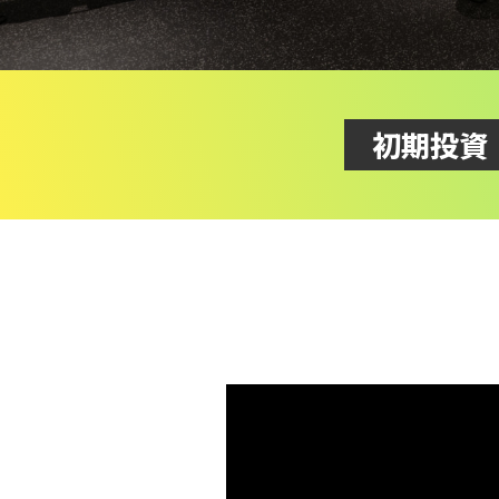
無人
で経営できる高品質
初期投資
24時間
フィットネスジム
ジムFC加盟
オーナー募集
まずは資料請求
無人経営のジムで高収益