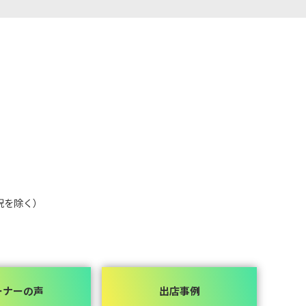
祝を除く）
ーナーの声
出店事例