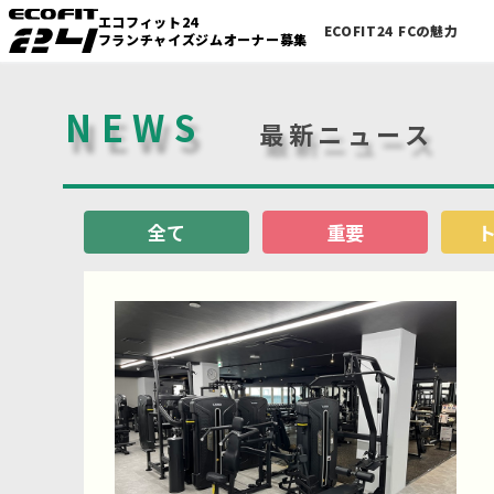
エコフィット24
ECOFIT24 FCの魅力
フランチャイズジムオーナー募集
NEWS
最新ニュース
全て
重要